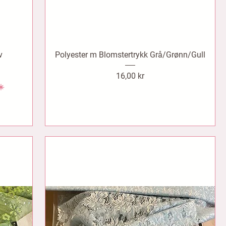
v
Polyester m Blomstertrykk Grå/Grønn/Gull
Pris
16,00 kr
☀️