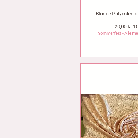
Blonde Polyester R
Vanlig pris
Sa
20,00 kr
16
Sommerfest - Alle me