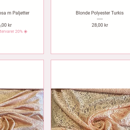
osa m Paljetter
Blonde Polyester Turkis
lgspris
Pris
,00 kr
28,00 kr
tervarer 20% ☀️