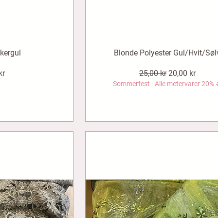
Okergul
Blonde Polyester Gul/Hvit/Søl
Vanlig pris
Salgspris
kr
25,00 kr
20,00 kr
Sommerfest - Alle metervarer 20% 