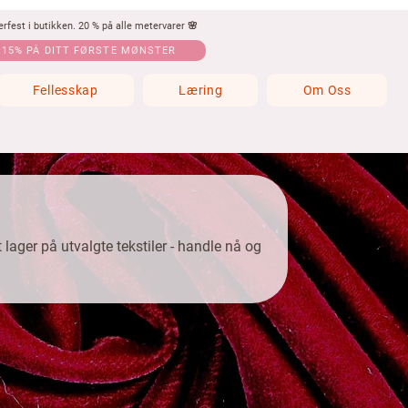
fest i butikken. 20 % på alle metervarer 🌸
 15% PÅ DITT FØRSTE MØNSTER
Fellesskap
Læring
Om Oss
t lager på utvalgte tekstiler - handle nå og