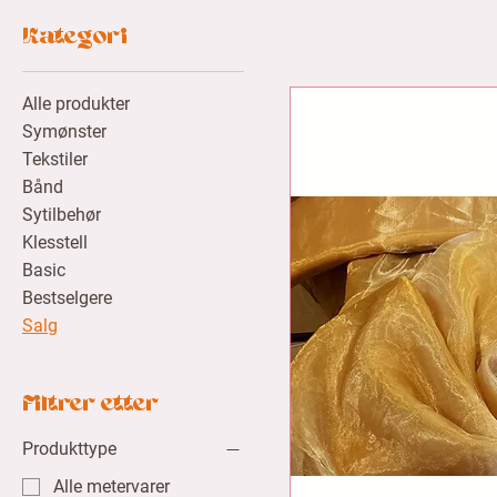
Kategori
Alle produkter
Symønster
Tekstiler
Bånd
Sytilbehør
Klesstell
Basic
Bestselgere
Salg
Filtrer etter
Produkttype
Alle metervarer