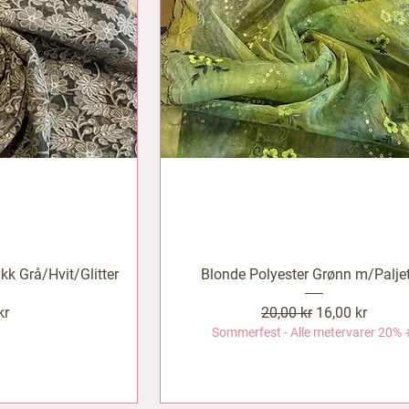
kk Grå/Hvit/Glitter
Blonde Polyester Grønn m/Paljet
Vanlig pris
Salgspris
kr
20,00 kr
16,00 kr
Sommerfest - Alle metervarer 20% 