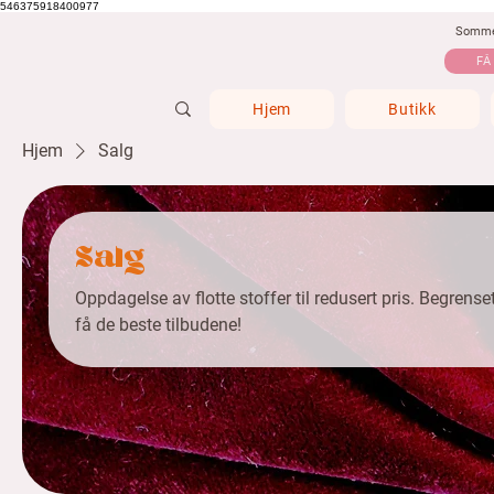
546375918400977
Sommer
FÅ
Hjem
Butikk
Hjem
Salg
Salg
Oppdagelse av flotte stoffer til redusert pris. Begrense
få de beste tilbudene!