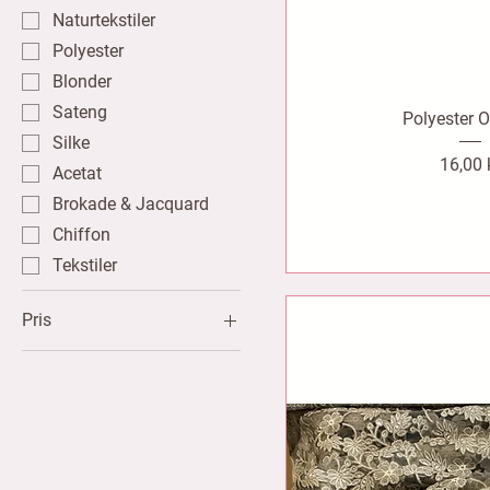
Naturtekstiler
Polyester
Blonder
Sateng
Polyester 
Silke
Pris
16,00 
Acetat
Brokade & Jacquard
Chiffon
Tekstiler
Pris
4 kr
50 kr