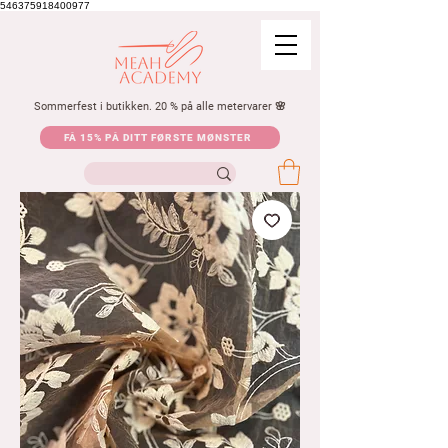
546375918400977
Sommerfest i butikken. 20 % på alle metervarer 🌸
FÅ 15% PÅ DITT FØRSTE MØNSTER