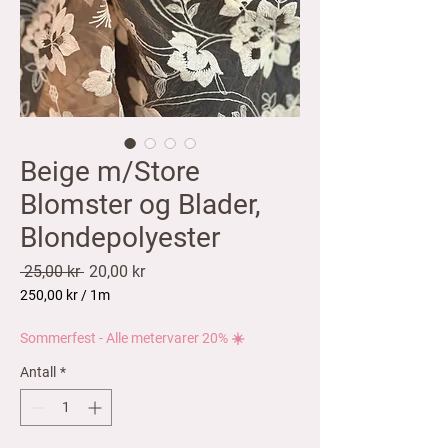
Beige m/Store
Blomster og Blader,
Blondepolyester
Vanlig
Salgspris
 25,00 kr 
20,00 kr
pris
250,00 kr
/
1m
250,00 kr
per
Sommerfest - Alle metervarer 20% ☀️
1
Meter
Antall
*