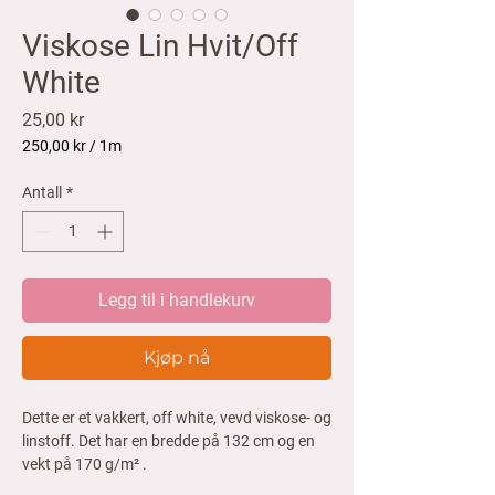
Viskose Lin Hvit/Off
White
Pris
25,00 kr
250,00 kr
/
1m
250,00 kr
per
Antall
*
1
Meter
Legg til i handlekurv
Kjøp nå
Dette er et vakkert, off white, vevd viskose- og
linstoff. Det har en bredde på 132 cm og en
vekt på 170 g/m² .