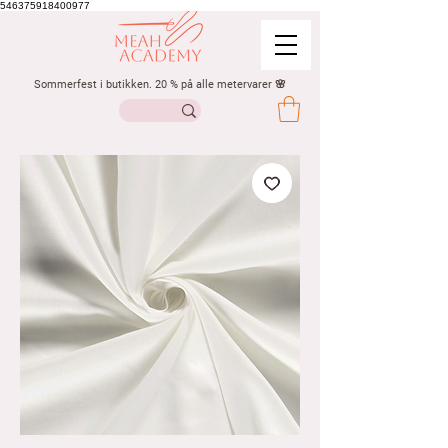
546375918400977
Sommerfest i butikken. 20 % på alle metervarer 🌸