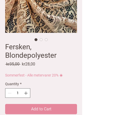
Fersken,
Blondepolyester
Regular
Sale
 kr35,00 
kr28,00
Price
Price
Sommerfest - Alle metervarer 20% ☀️
Quantity
*
Add to Cart