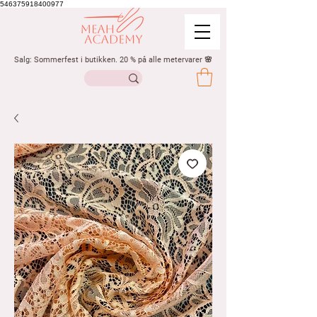
546375918400977
Salg: Sommerfest i butikken. 20 % på alle metervarer 🌸