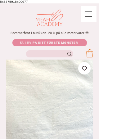
546375918400977
Sommerfest i butikken. 20 % på alle metervarer 🌸
FÅ 15% PÅ DITT FØRSTE MØNSTER