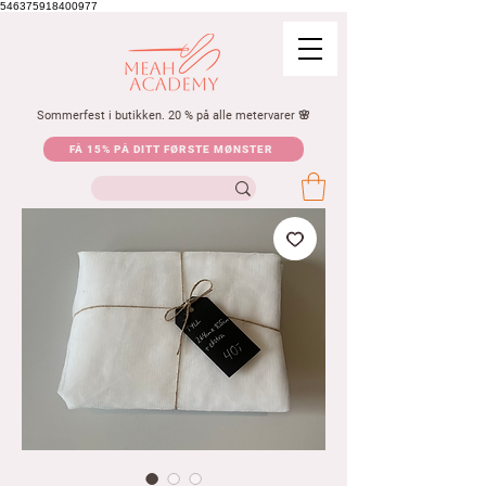
546375918400977
Sommerfest i butikken. 20 % på alle metervarer 🌸
FÅ 15% PÅ DITT FØRSTE MØNSTER