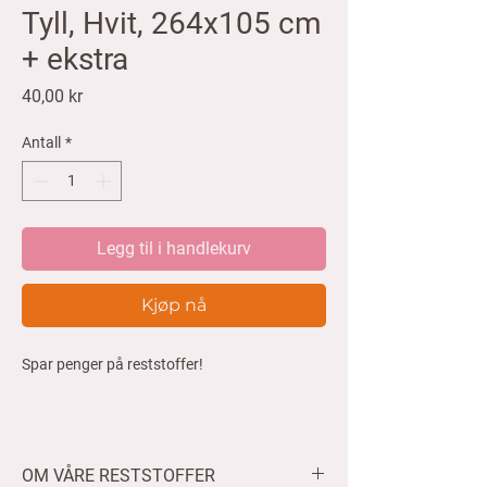
Tyll, Hvit, 264x105 cm
+ ekstra
Pris
40,00 kr
Antall
*
Legg til i handlekurv
Kjøp nå
Spar penger på reststoffer!
Tyll
Farge: Hvit
OM VÅRE RESTSTOFFER
Mål: 264x105 cm + ekstra