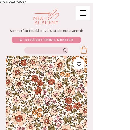
546375918400977
Sommerfest i butikken. 20 % på alle metervarer 🌸
FÅ 15% PÅ DITT FØRSTE MØNSTER