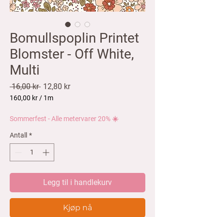
Bomullspoplin Printet
Blomster - Off White,
Multi
Vanlig
Salgspris
 16,00 kr 
12,80 kr
pris
160,00 kr
/
1m
160,00 kr
per
Sommerfest - Alle metervarer 20% ☀️
1
Meter
Antall
*
Legg til i handlekurv
Kjøp nå