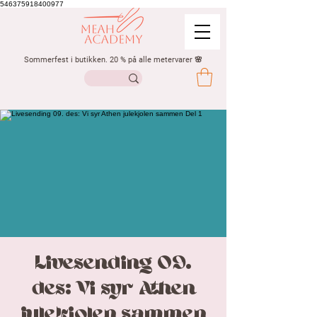
546375918400977
Sommerfest i butikken. 20 % på alle metervarer 🌸
Livesending 09.
des: Vi syr Athen
julekjolen sammen