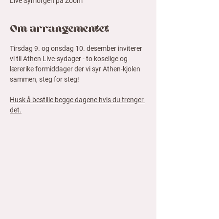
Live Symorgen på Zoom
Om arrangementet
Tirsdag 9. og onsdag 10. desember inviterer 
vi til Athen Live-sydager - to koselige og 
lærerike formiddager der vi syr Athen-kjolen 
sammen, steg for steg! 
Husk å bestille begge dagene hvis du trenger 
det.