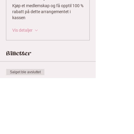
Kjøp et medlemskap og få opptil 100 %
rabatt på dette arrangementet i
kassen
Vis detaljer
Billetter
Salget ble avsluttet
Billettype
Live Symorgen - Tirs 9/12/25
Mer informasjon
Pris
199,00 kr