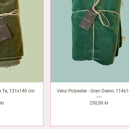
nn Te, 131x140 cm
Velur Polyester - Gran Grønn, 114x
Pris
 kr
250,00 kr