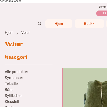
546375918400977
Sommer
FÅ
Hjem
Butikk
Hjem
Velur
Velur
Kategori
Alle produkter
Symønster
Tekstiler
Bånd
Sytilbehør
Klesstell