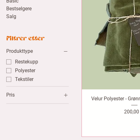
Basic
Bestselgere
Salg
Filtrer etter
Produkttype
Restekupp
Polyester
Tekstiler
Pris
Velur Polyester - Grø
Pris
200,00
200 kr
250 kr