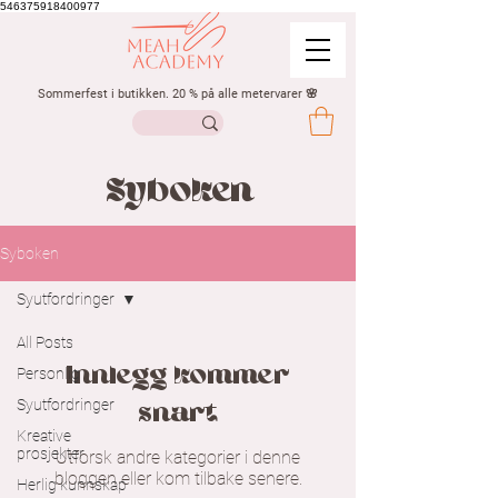
546375918400977
Sommerfest i butikken. 20 % på alle metervarer 🌸
Syboken
Syboken
Syutfordringer
All Posts
Innlegg kommer
Personlig
Syutfordringer
snart
Kreative
prosjekter
Utforsk andre kategorier i denne
bloggen eller kom tilbake senere.
Herlig kunnskap