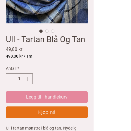
Ull - Tartan Blå Og Tan
Pris
49,80 kr
498,00 kr
/
1m
498,00 kr
per
Antall
*
1
Meter
Legg til i handlekurv
Kjøp nå
Ull i tartan mønstre i blå og tan. Nydelig