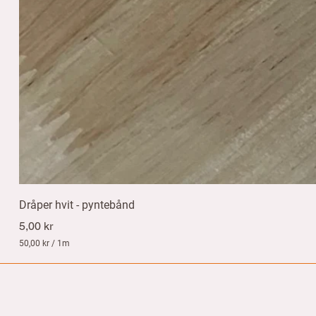
Dråper hvit - pyntebånd
Pris
5,00 kr
50,00 kr
/
1m
5
0
,
0
0