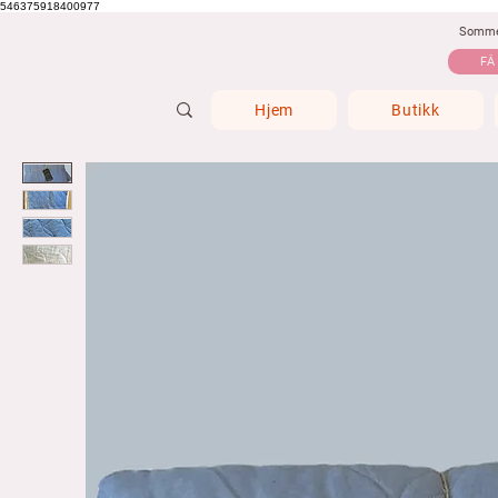
546375918400977
Sommer
FÅ
Hjem
Butikk