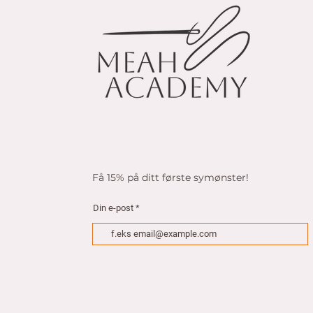
k
r
p
e
r
1
M
e
t
e
r
Få 15% på ditt første symønster!
Din e-post