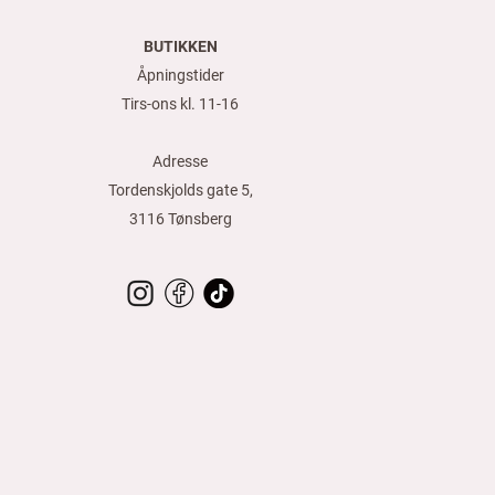
k
r
BUTIKKEN
p
e
Åpningstider
r
1
Tirs-ons kl. 11-16
M
e
t
Adresse
e
r
Tordenskjolds gate 5,
3116 Tønsberg