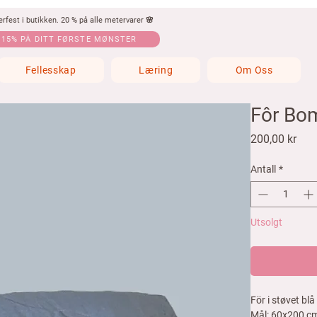
fest i butikken. 20 % på alle metervarer 🌸
 15% PÅ DITT FØRSTE MØNSTER
Fellesskap
Læring
Om Oss
Fôr Bom
Pris
200,00 kr
Antall
*
Utsolgt
För i støvet bl
Mål: 60x200 