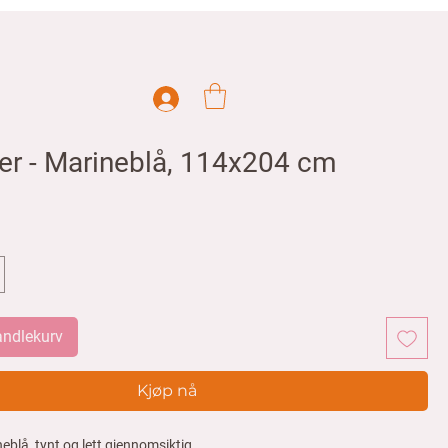
er - Marineblå, 114x204 cm
handlekurv
Kjøp nå
eblå, tynt og lett gjennomsiktig.