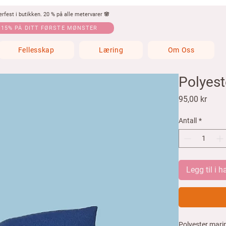
fest i butikken. 20 % på alle metervarer 🌸
 15% PÅ DITT FØRSTE MØNSTER
Fellesskap
Læring
Om Oss
Polyest
Pris
95,00 kr
Antall
*
Legg til i 
Polyester marin