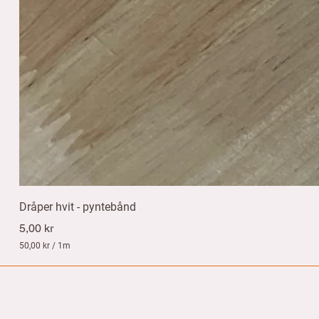
Dråper hvit - pyntebånd
Pris
5,00 kr
50,00 kr
/
1m
5
0
,
0
0