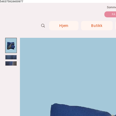
546375918400977
Sommer
FÅ
Hjem
Butikk