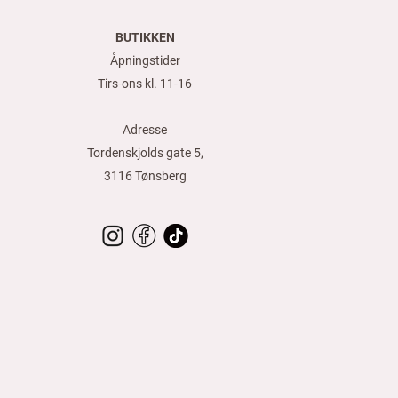
k
r
BUTIKKEN
p
e
Åpningstider
r
1
Tirs-ons kl. 11-16
M
e
t
Adresse
e
r
Tordenskjolds gate 5,
3116 Tønsberg