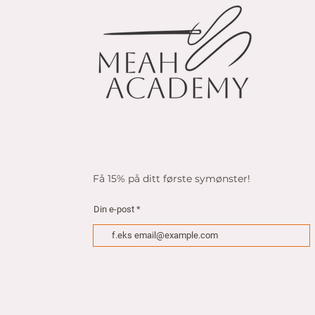
k
r
p
e
r
1
M
e
t
e
r
Få 15% på ditt første symønster!
Din e-post