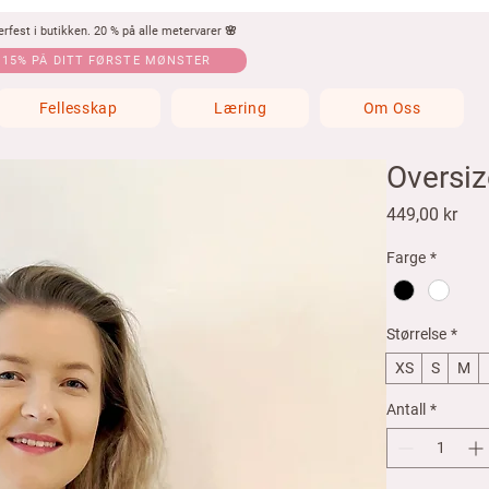
fest i butikken. 20 % på alle metervarer 🌸
 15% PÅ DITT FØRSTE MØNSTER
Fellesskap
Læring
Om Oss
Oversiz
Pris
449,00 kr
Farge
*
Størrelse
*
XS
S
M
Antall
*