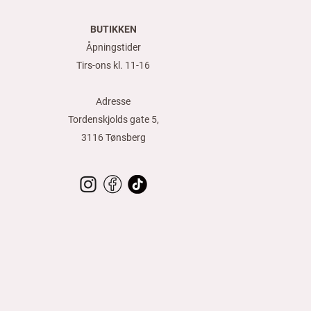
k
r
BUTIKKEN
p
e
Åpningstider
r
1
Tirs-ons kl. 11-16
M
e
t
Adresse
e
r
Tordenskjolds gate 5,
3116 Tønsberg