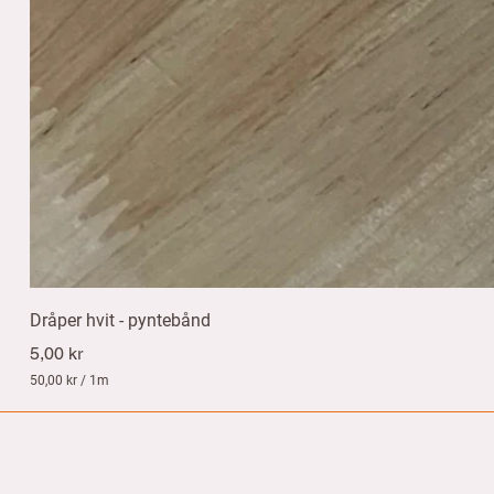
Dråper hvit - pyntebånd
Pris
5,00 kr
50,00 kr
/
1m
5
0
,
0
0