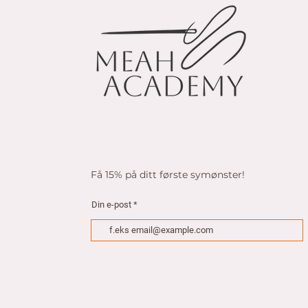
k
r
p
e
r
1
M
e
t
e
r
Få 15% på ditt første symønster!
Din e-post