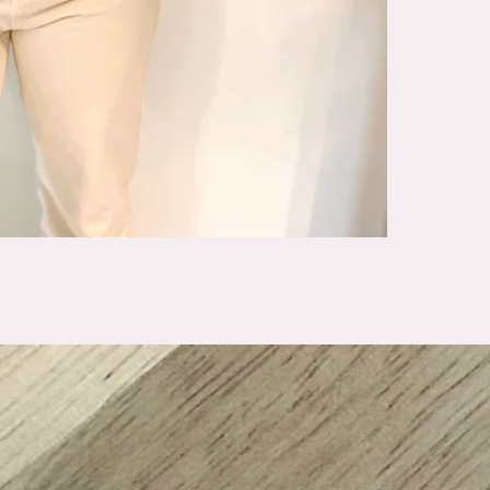
Ønsker du endri
kun 150,- med 
Bestill en time 