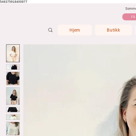
546375918400977
Sommer
FÅ
Hjem
Butikk