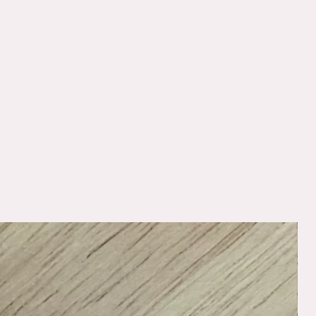
nger på passform, lengde o.l, på et Ready To Wear-plagg, betaler du
garanti.
for din garanti
HER
!