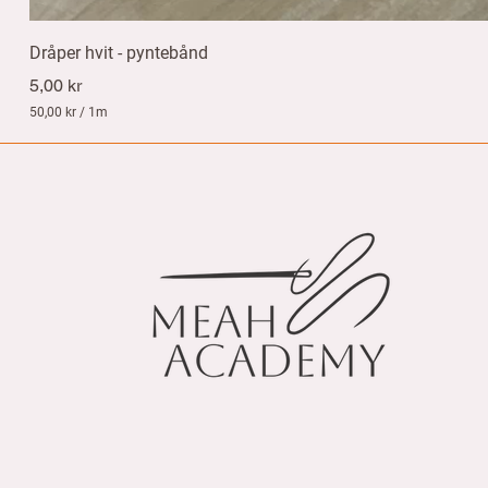
Dråper hvit - pyntebånd
Pris
5,00 kr
50,00 kr
/
1m
5
0
,
0
0
k
r
p
e
r
1
M
e
t
e
r