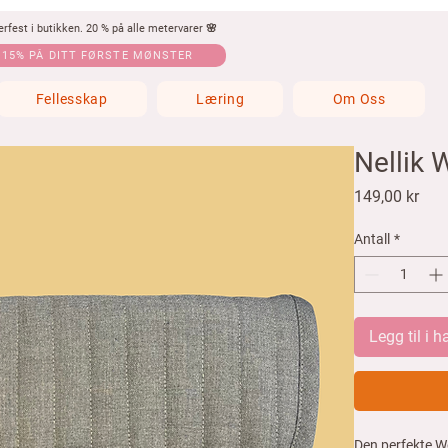
fest i butikken. 20 % på alle metervarer 🌸
 15% PÅ DITT FØRSTE MØNSTER
Fellesskap
Læring
Om Oss
Nellik 
Pris
149,00 kr
Antall
*
Legg til i 
Den perfekte Wo