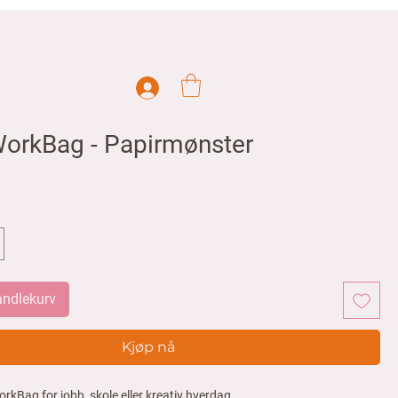
WorkBag - Papirmønster
handlekurv
Kjøp nå
rkBag for jobb, skole eller kreativ hverdag.