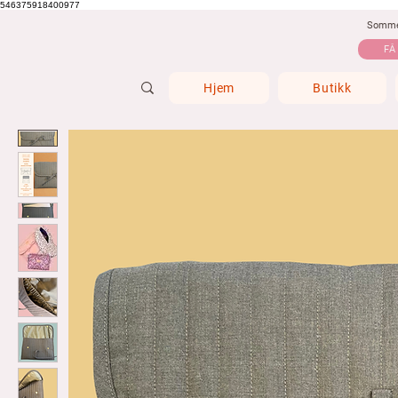
546375918400977
Sommer
FÅ
Hjem
Butikk