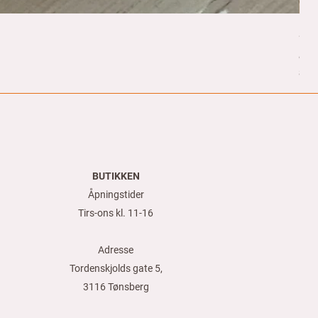
Spi
Pris
8,0
80,00
8
0
,
0
0
k
r
BUTIKKEN
p
e
Åpningstider
r
1
Tirs-ons kl. 11-16
M
e
t
Adresse
e
r
Tordenskjolds gate 5,
3116 Tønsberg