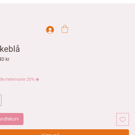
keblå
ig
Salgspris
40 kr
lle metervarer 20% ☀️
handlekurv