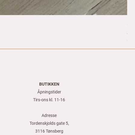
Spi
Pris
8,0
80,00
8
0
,
0
0
k
r
BUTIKKEN
p
e
Åpningstider
r
1
Tirs-ons kl. 11-16
M
e
t
Adresse
e
r
Tordenskjolds gate 5,
3116 Tønsberg