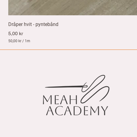
Dråper hvit - pyntebånd
Pris
5,00 kr
50,00 kr
/
1m
5
0
,
0
0
k
r
p
e
r
1
M
e
t
e
r