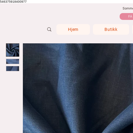
546375918400977
Sommer
FÅ
Hjem
Butikk