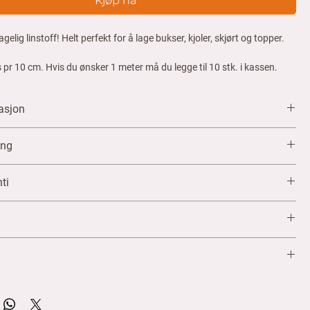
Kjøp nå
elig linstoff! Helt perfekt for å lage bukser, kjoler, skjørt og topper.
es pr 10 cm. Hvis du ønsker 1 meter må du legge til 10 stk. i kassen.
masjon
es pr 10 cm. Hvis du ønsker 1 meter må du legge til 10 stk. i kassen.
ing
grader
ti
ørking
rrett/angrerett på metervare som er klippet til deg. Dette gjelder ikke
et. Husk å sjekke stoffet før du vasker det.
ner ber vi deg kontakte oss på kundeservice@meah.design med
ilde av feilen.