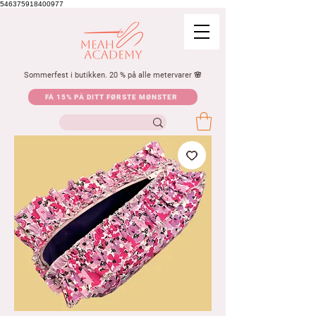
546375918400977
Sommerfest i butikken. 20 % på alle metervarer 🌸
FÅ 15% PÅ DITT FØRSTE MØNSTER