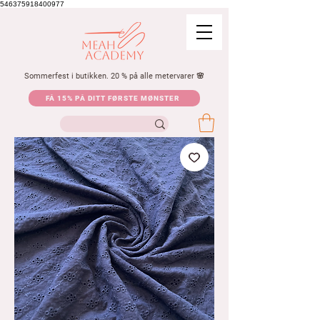
546375918400977
Sommerfest i butikken. 20 % på alle metervarer 🌸
FÅ 15% PÅ DITT FØRSTE MØNSTER