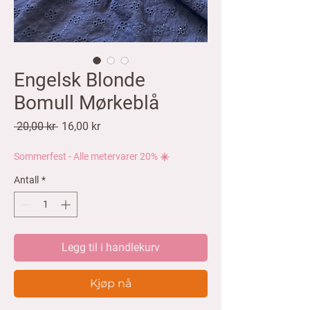
Engelsk Blonde
Bomull Mørkeblå
Vanlig
Salgspris
 20,00 kr 
16,00 kr
pris
Sommerfest - Alle metervarer 20% ☀️
Antall
*
Legg til i handlekurv
Kjøp nå