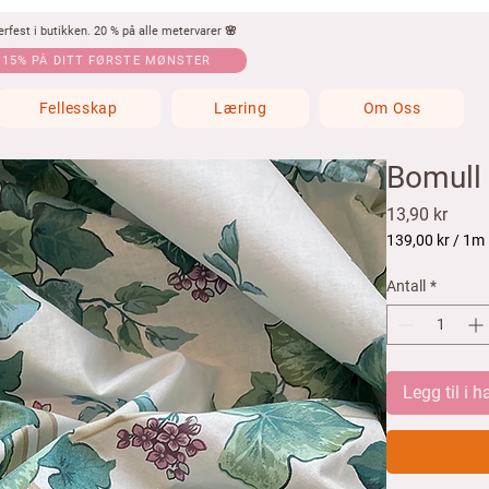
fest i butikken. 20 % på alle metervarer 🌸
 15% PÅ DITT FØRSTE MØNSTER
Fellesskap
Læring
Om Oss
Bomull 
Pris
13,90 kr
139,00 kr
/
1m
139,00 kr
per
Antall
*
1
Meter
Legg til i 