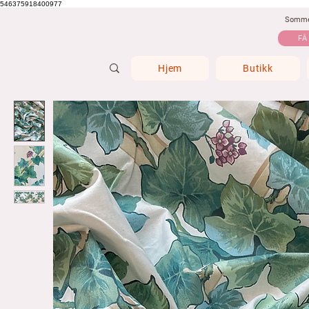
546375918400977
Sommer
FÅ
Hjem
Butikk