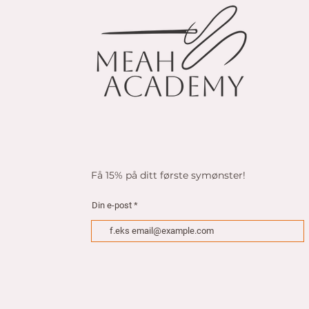
k
r
p
e
r
1
M
e
t
e
r
Få 15% på ditt første symønster!
Din e-post