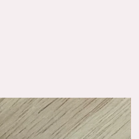
estestoff, det kan være ujevnheter i stoffet.