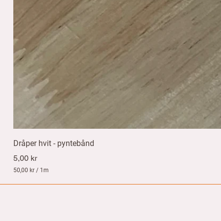
Dråper hvit - pyntebånd
Pris
5,00 kr
50,00 kr
/
1m
5
0
,
0
0