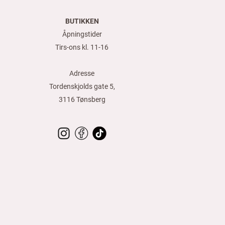
k
r
BUTIKKEN
p
e
Åpningstider
r
1
Tirs-ons kl. 11-16
M
e
t
Adresse
e
r
Tordenskjolds gate 5,
3116 Tønsberg