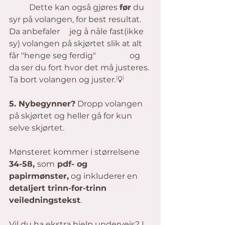
	Dette kan også gjøres 
før
 du 
syr på volangen, for best resultat. 
Da anbefaler 	jeg å nåle fast(ikke 
sy) volangen på skjørtet slik at alt 
får "henge seg ferdig" 		og 
da ser du fort hvor det må justeres. 
Ta bort volangen og juster.💡 
5. Nybegynner?
 Dropp volangen 
på skjørtet og heller gå for kun 
selve skjørtet.
Mønsteret kommer i størrelsene 
34-58, 
som
 pdf- og 
papirmønster,
 og inkluderer en 
detaljert trinn-for-trinn 
veiledningstekst
. 
Vil du ha ekstra hjelp underveis? I 