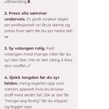
ullblanding.🧵 
2. Press alle sømmer 
underveis.
 Et godt strøket skjørt 
ser profesjonelt ut! Bruk damp og 
press hver søm før du syr neste del.
✂️ 
3. Sy volangen rolig.
 Fest 
volangen med mange nåler før du 
syr den fast. Her er det viktig å ikke 
dra i stoffet.📏 
4. Sjekk lengden før du syr 
falden.
 Heng skjørtet opp over 
natten, spesielt hvis du bruker 
stoff med skrått fall. Slik at det får 
“henge seg ferdig” før du klipper 
og legger opp. 