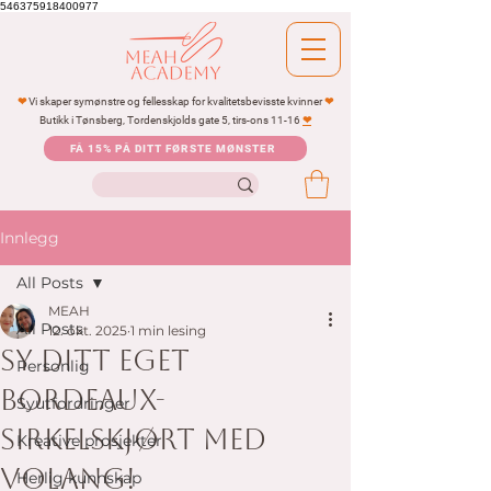
546375918400977
❤
Vi skaper symønstre og fellesskap for kvalitetsbevisste kvinner
❤
Butikk i Tønsberg, Tordenskjolds gate 5, tirs-ons 11-16
❤
FÅ 15% PÅ DITT FØRSTE MØNSTER
Innlegg
All Posts
MEAH
All Posts
12. okt. 2025
1 min lesing
Sy ditt eget
Personlig
Bordeaux-
Syutfordringer
sirkelskjørt med
Kreative prosjekter
volang!
Herlig kunnskap