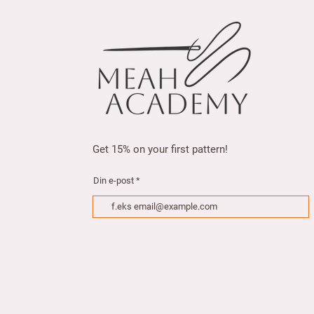
5
0
.
0
0
p
e
r
1
M
e
t
e
r
Get 15% on your first pattern!
s
Din e-post