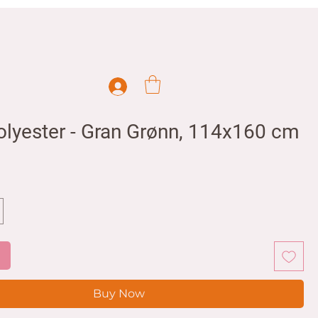
olyester - Gran Grønn, 114x160 cm
rice
t
Buy Now