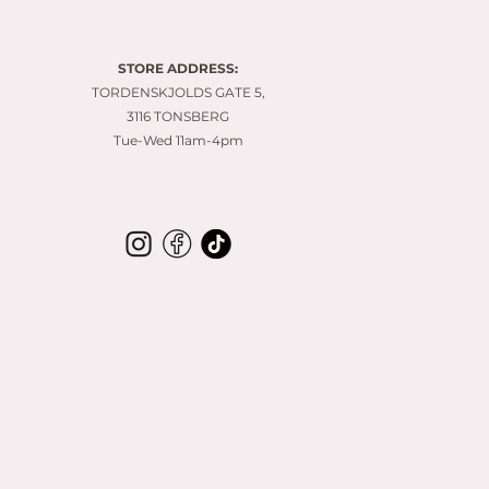
8
0
.
0
STORE ADDRESS:
0
p
TORDENSKJOLDS GATE 5,
e
3116 TONSBERG
r
Tue-Wed 11am-4pm
1
M
e
t
e
r
s