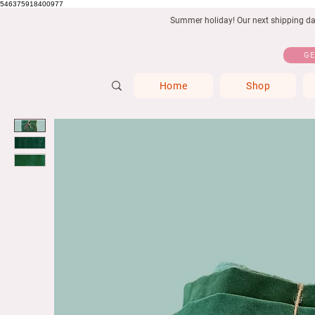
546375918400977
Summer holiday! Our next shipping date
GE
Home
Shop