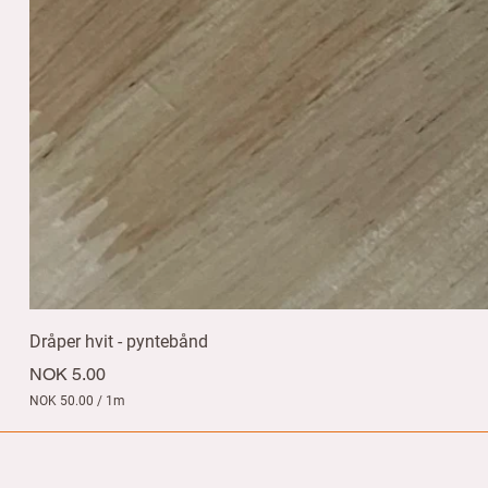
Dråper hvit - pyntebånd
Price
NOK 5.00
NOK 50.00
/
1m
N
O
K