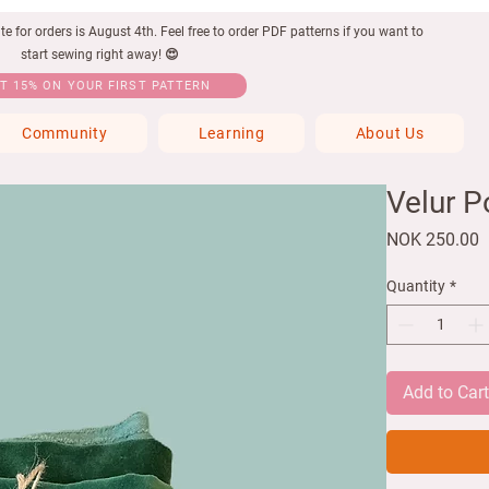
 for orders is August 4th. Feel free to order PDF patterns if you want to
start sewing right away! 😍
T 15% ON YOUR FIRST PATTERN
Community
Learning
About Us
Velur P
P
NOK 250.00
Quantity
*
Add to Car