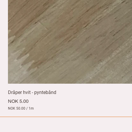
Dråper hvit - pyntebånd
Price
NOK 5.00
NOK 50.00
/
1m
N
O
K