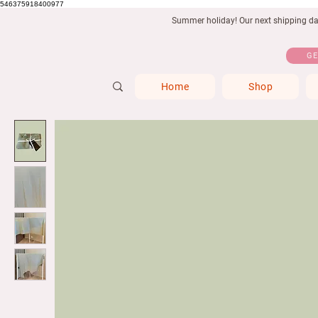
546375918400977
Summer holiday! Our next shipping date
GE
Home
Shop