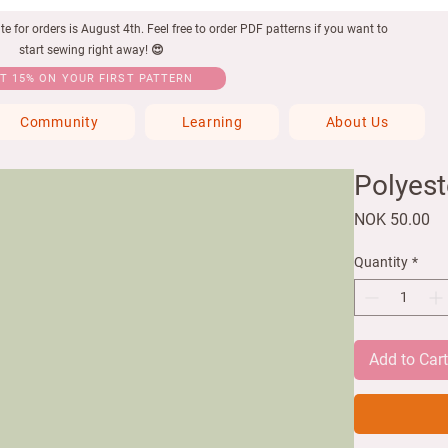
 for orders is August 4th. Feel free to order PDF patterns if you want to
start sewing right away! 😍
T 15% ON YOUR FIRST PATTERN
Community
Learning
About Us
Polyest
Pr
NOK 50.00
Quantity
*
Add to Car