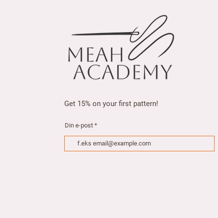
5
0
.
0
0
p
e
r
1
M
e
t
e
r
Get 15% on your first pattern!
s
Din e-post