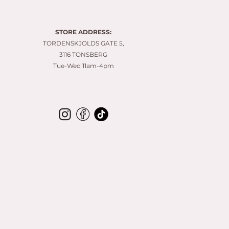
8
0
.
0
STORE ADDRESS:
0
p
TORDENSKJOLDS GATE 5,
e
3116 TONSBERG
r
Tue-Wed 11am-4pm
1
M
e
t
e
r
s