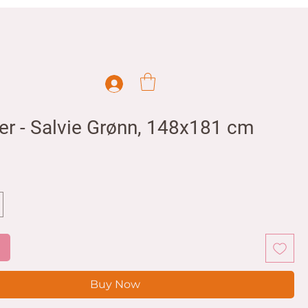
er - Salvie Grønn, 148x181 cm
ice
t
Buy Now