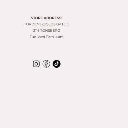
8
0
.
0
STORE ADDRESS:
0
p
TORDENSKJOLDS GATE 5,
e
3116 TONSBERG
r
Tue-Wed 11am-4pm
1
M
e
t
e
r
s