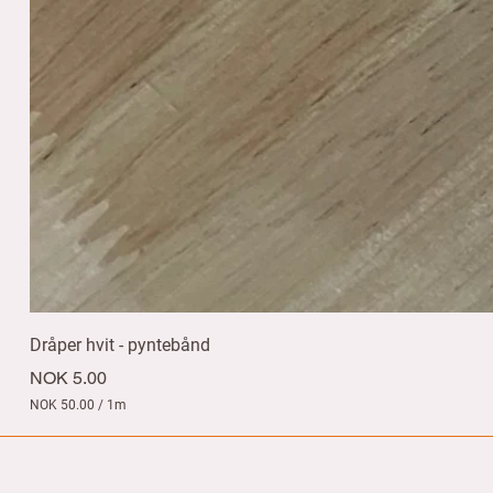
Dråper hvit - pyntebånd
Price
NOK 5.00
NOK 50.00
/
1m
N
O
K