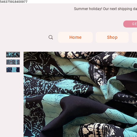
546375918400977
Summer holiday! Our next shipping date
GE
Home
Shop