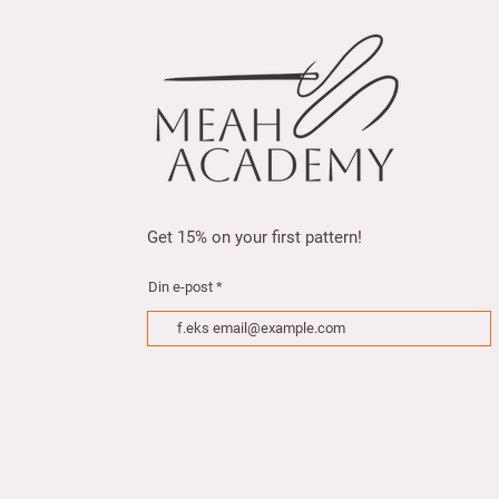
5
0
.
0
0
p
e
r
1
M
e
t
e
r
Get 15% on your first pattern!
s
Din e-post