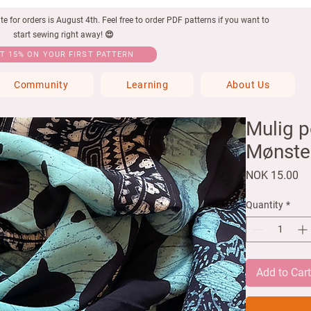
 for orders is August 4th. Feel free to order PDF patterns if you want to
start sewing right away! 😍
T 15% ON YOUR FIRST PATTERN
Community
Learning
About Us
Mulig p
Mønste
Pr
NOK 15.00
Quantity
*
Add to Car