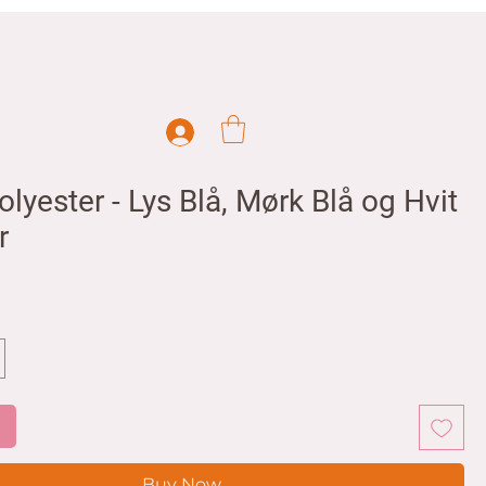
olyester - Lys Blå, Mørk Blå og Hvit
r
ice
t
Buy Now