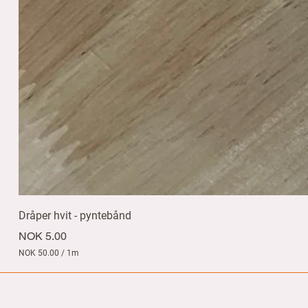
Dråper hvit - pyntebånd
Price
NOK 5.00
NOK 50.00
/
1m
N
O
K