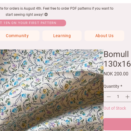
 for orders is August 4th. Feel free to order PDF patterns if you want to
start sewing right away! 😍
T 15% ON YOUR FIRST PATTERN
Community
Learning
About Us
Bomull 
130x1
P
NOK 200.00
Quantity
*
Out of Stock