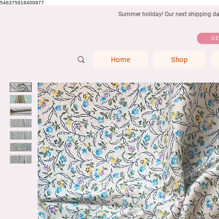
546375918400977
Summer holiday! Our next shipping date
GE
Home
Shop