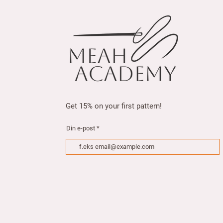
5
0
.
0
0
p
e
r
1
M
e
t
e
r
Get 15% on your first pattern!
s
Din e-post