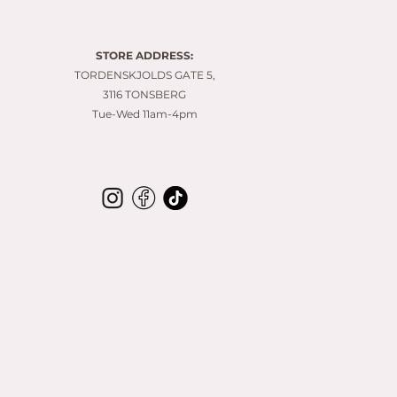
8
0
.
0
STORE ADDRESS:
0
p
TORDENSKJOLDS GATE 5,
e
3116 TONSBERG
r
Tue-Wed 11am-4pm
1
M
e
t
e
r
s