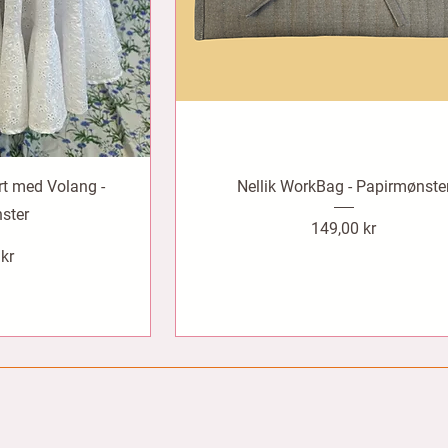
rt med Volang -
Nellik WorkBag - Papirmønste
ster
Pris
149,00 kr
 kr