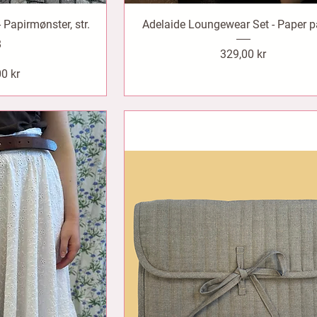
 Papirmønster, str.
Adelaide Loungewear Set - Paper p
8
Pris
329,00 kr
s
0 kr