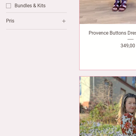
Bundles & Kits
Pris
Provence Buttons Dres
139 kr
1 690 kr
Pris
349,00