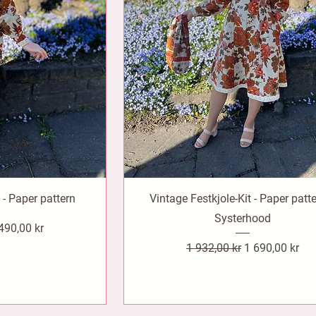
 - Paper pattern
Vintage Festkjole-Kit - Paper patt
Systerhood
lgspris
490,00 kr
Vanlig pris
Salgspris
1 932,00 kr
1 690,00 kr