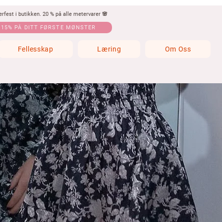
fest i butikken. 20 % på alle metervarer 🌸
 15% PÅ DITT FØRSTE MØNSTER
Fellesskap
Læring
Om Oss