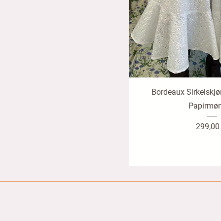
Bordeaux Sirkelskjø
Papirmøn
Pris
299,00