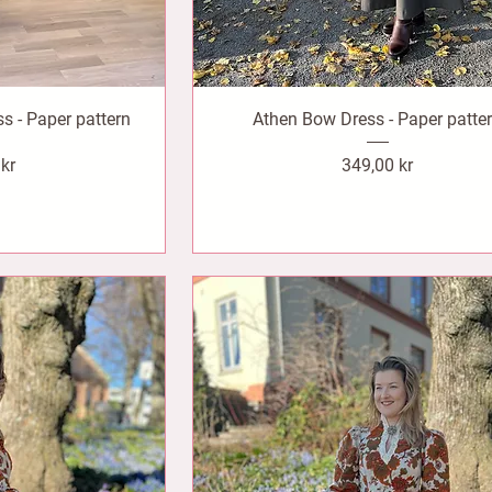
s - Paper pattern
Athen Bow Dress - Paper patte
Pris
 kr
349,00 kr