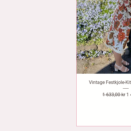
Vintage Festkjole-Kit
Vanlig pris
Sa
1 633,00 kr
1 