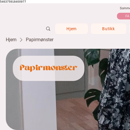
546375918400977
Sommer
FÅ
Hjem
Butikk
Hjem
Papirmønster
Papirmønster