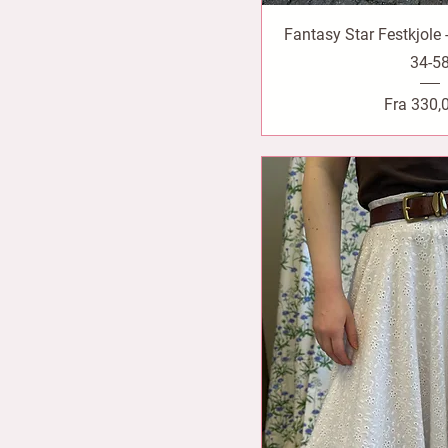
Fantasy Star Festkjole -
34-5
Salgspri
Fra
330,0