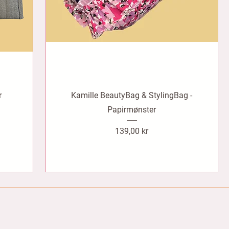
r
Kamille BeautyBag & StylingBag -
Papirmønster
Pris
139,00 kr