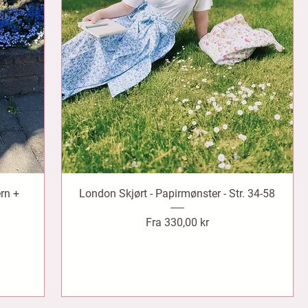
ern +
London Skjørt - Papirmønster - Str. 34-58
Salgspris
Fra
330,00 kr